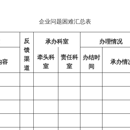
企业问题困难汇总表
反
难
承办科室
办理情况
馈
牵头科
责任科
办结时
渠
内容
承办情
室
室
间
道