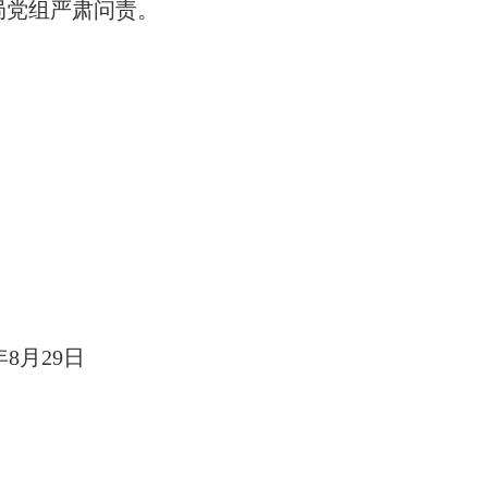
局党组严肃问责。
年
8
月
29
日