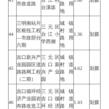
43
台江村
1.60
划拨
市政道路
路用
台溪坂
地
三明南站片
城镇
三元区
区枢纽工程
村道
44
台江小
1.36
划拨
—市政部分
路用
学西侧
六期
地
吉口新兴产
三元区
城镇
业园园区道
吉口新
村道
45
4.62
划拨
路路网工程
兴产业
路用
（二期）
园
地
吉口循环经
三元区
城镇
济产业园岩
吉口循
村道
46
1.43
划拨
布路改造工
环经济
路用