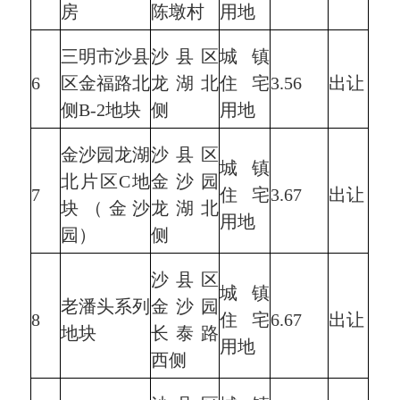
房
陈墩村
用地
三明市沙县
沙县区
城镇
6
区金福路北
龙湖北
住宅
3.56
出让
侧B-2地块
侧
用地
金沙园龙湖
沙县区
城镇
北片区C地
金沙园
7
住宅
3.67
出让
块（金沙
龙湖北
用地
园）
侧
沙县区
城镇
老潘头系列
金沙园
8
住宅
6.67
出让
地块
长泰路
用地
西侧