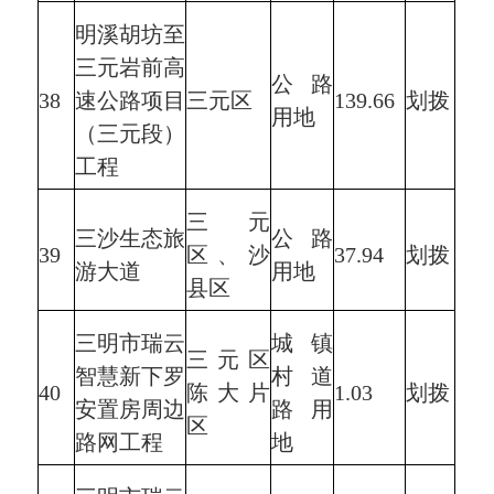
明溪胡坊至
三元岩前高
公路
38
速公路项目
三元区
139.66
划拨
用地
（三元段）
工程
三元
三沙生态旅
公路
39
区、沙
37.94
划拨
游大道
用地
县区
三明市瑞云
城镇
三元区
智慧新下罗
村道
40
陈大片
1.03
划拨
安置房周边
路用
区
路网工程
地