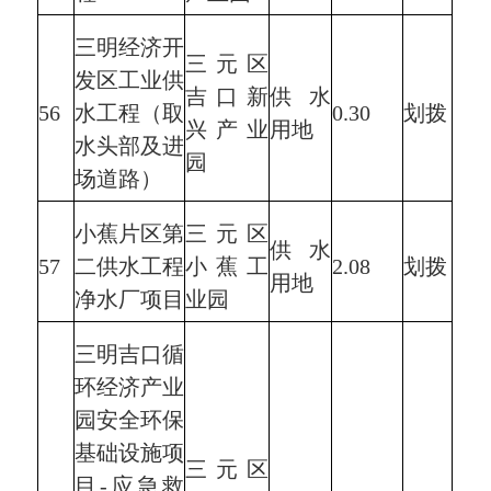
三明经济开
三元区
发区工业供
吉口新
供水
56
水工程（取
0.30
划拨
兴产业
用地
水头部及进
园
场道路）
小蕉片区第
三元区
供水
57
二供水工程
小蕉工
2.08
划拨
用地
净水厂项目
业园
三明吉口循
环经济产业
园安全环保
基础设施项
三元区
目-应急救