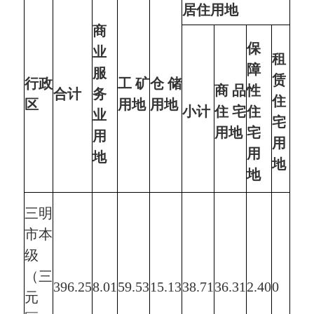
居住用地
商
公
保
业
租
管
障
服
赁
行政
工矿
仓储
与
商品
性
合计
务
住
区
用地
用地
共
小计
住宅
住
业
宅
务
用地
宅
用
用
地
用
地
地
地
三明
市本
级
（三
396.25
8.01
59.53
15.13
38.71
36.31
2.40
0
20.
元