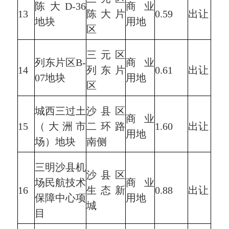
陈大D-36
商业
13
陈大片
0.59
出让
地块
用地
区
三元区
列东片区B-
商业
14
列东片
0.61
出让
07地块
用地
区
城西三过土
沙县区
商业
15
（大洲市
二环路
1.60
出让
用地
场）地块
南侧
三明沙县机
沙县区
场民航技术
商业
16
生态新
0.88
出让
保障中心项
用地
城
目