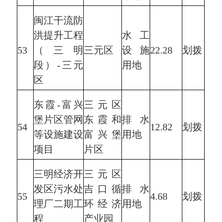
闽江干流防
洪提升工程
水工
53
（三明
三元区
设施
22.28
划拨
段）-三元
用地
区
东霞-富兴
三元区
堡片区管网
东霞和
排水
54
12.82
划拨
等设施建设
富兴堡
用地
项目
片区
三明经济开
三元区
发区污水处
吉口循
排水
55
4.68
划拨
理厂二期工
环经济
用地
程
产业园