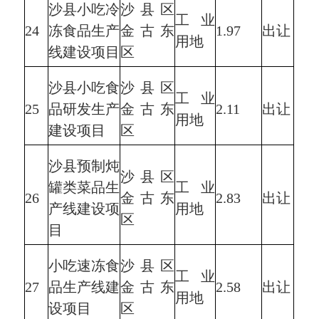
沙县小吃冷
沙县区
工业
24
冻食品生产
金古东
1.97
出让
用地
线建设项目
区
沙县小吃食
沙县区
工业
25
品研发生产
金古东
2.11
出让
用地
建设项目
区
沙县预制炖
沙县区
罐类菜品生
工业
26
金古东
2.83
出让
产线建设项
用地
区
目
小吃速冻食
沙县区
工业
27
品生产线建
金古东
2.58
出让
用地
设项目
区