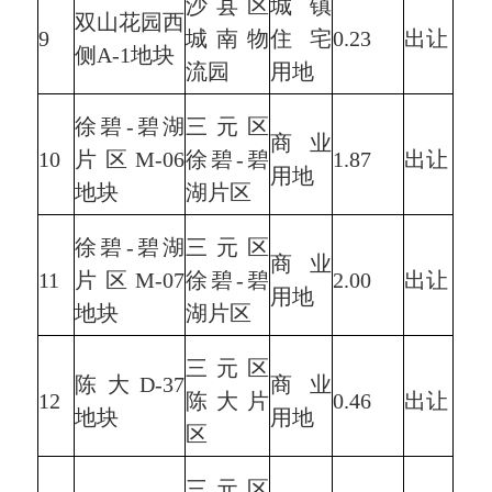
沙县区
城镇
双山花园西
9
城南物
住宅
0.23
出让
侧A-1地块
流园
用地
徐碧-碧湖
三元区
商业
10
片区M-06
徐碧-碧
1.87
出让
用地
地块
湖片区
徐碧-碧湖
三元区
商业
11
片区M-07
徐碧-碧
2.00
出让
用地
地块
湖片区
三元区
陈大D-37
商业
12
陈大片
0.46
出让
地块
用地
区
三元区