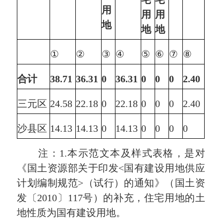
用
用
用
地
地
地
①
②
③
④
⑤
⑥
⑦
⑧
合计
38.71
36.31
0
36.31
0
0
0
2.40
三元区
24.58
22.18
0
22.18
0
0
0
2.40
沙县区
14.13
14.13
0
14.13
0
0
0
0
注：1.本示范文本及样式表格，是对
《国土资源部关于印发<国有建设用地供应
计划编制规范>（试行）的通知》（国土资
发〔2010〕117号）的补充，住宅用地的土
地性质为国有建设用地。