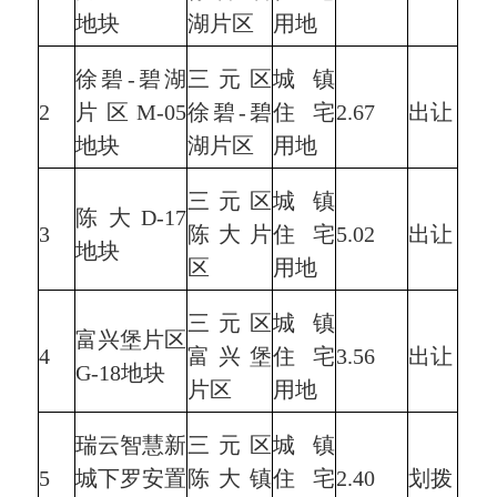
地块
湖片区
用地
徐碧-碧湖
三元区
城镇
2
片区M-05
徐碧-碧
住宅
2.67
出让
地块
湖片区
用地
三元区
城镇
陈大D-17
3
陈大片
住宅
5.02
出让
地块
区
用地
三元区
城镇
富兴堡片区
4
富兴堡
住宅
3.56
出让
G-18地块
片区
用地
瑞云智慧新
三元区
城镇
5
城下罗安置
陈大镇
住宅
2.40
划拨