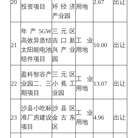
20
2.67
出让
投资项目
环经济
用地
产业园
年产5GW
三元区
高效异质结
吉口新
工业
21
10.00
出让
太阳能电池
兴产业
用地
组件项目
园
盈科智谷产
三元区
工业
22
业园二、三
小蕉工
13.07
出让
用地
期项目
业园
沙县小吃标
沙县区
工业
23
准厂房建设
金古东
4.96
出让
用地
项目
区