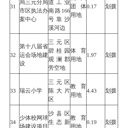
局三元分局
道工业
31
团体
0.17
划拨
市区执法办
南路166
用地
案中心
号靠沙
溪河边
三元区
第十八届省
碧桂园
体育
32
运会场地建
1.97
划拨
观澜郡
用地
设
旁空地
三元区
教育
33
瑞云小学
陈大片
4.43
划拨
用地
区
沙县区
少体校网球
教育
34
生态新
0.19
划拨
场建设项目
用地