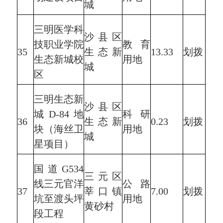
城
三明医学科
沙县区
技职业学院
教育
35
生态新
13.33
划拨
生态新城校
用地
城
区
三明生态新
沙县区
城D-84地
科研
36
生态新
0.23
划拨
块（海丝卫
用地
城
星项目）
国道G534
三元区
线三元官洋
公路
37
莘口镇
7.00
划拨
坑至渡头坪
用地
黄砂村
段工程