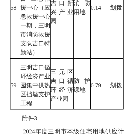
吉口新
消防
58
援中心（应
0.14
划拨
兴产业
用地
急救援中心
园
一期，三明
市消防救援
支队吉口特
勤站）
三明吉口循
三元区
环经济产业
吉口循
防护
59
园集中供热
0.79
划拨
环经济
绿地
区挡墙支护
产业园
工程
附件3
2024年度三明市本级住宅用地供应计