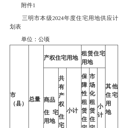
附件1
三明市本级2024年度住宅用地供应计
划表
单位：公顷
租赁住宅
产权住宅用地
用地
保
市
共
障
场
其他
有
性
化
市
住宅
产
总量
商品
租
租
（县）
用
权
小
小计
赁
赁
地
住宅
计
住
住
住
用地
宅
宅
宅