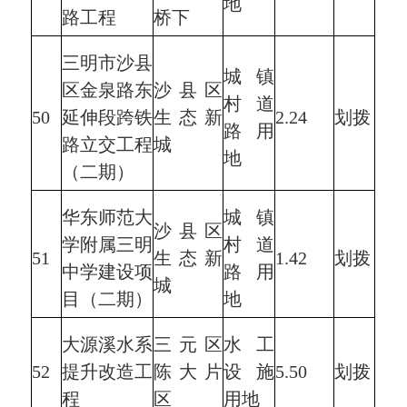
地
路工程
桥下
三明市沙县
城镇
区金泉路东
沙县区
村道
50
延伸段跨铁
生态新
2.24
划拨
路用
路立交工程
城
地
（二期）
华东师范大
城镇
沙县区
学附属三明
村道
51
生态新
1.42
划拨
中学建设项
路用
城
目（二期）
地
大源溪水系
三元区
水工
52
提升改造工
陈大片
设施
5.50
划拨
程
区
用地