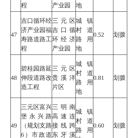
程
产业园
地
吉口循环经
三元区
城镇
济产业园福
吉口循
村道
47
0.52
划拨
寿路道路工
环经济
路用
程
产业园
地
城镇
碧桂园路延
三元区
村道
48
伸段道路改
贵溪洋
0.81
划拨
路用
造工程
片区
地
三元区富兴
三明南
城镇
堡永兴路
高速连
村道
49
（规划支路
接线跨
0.60
划拨
路用
6）市政道
东牙溪