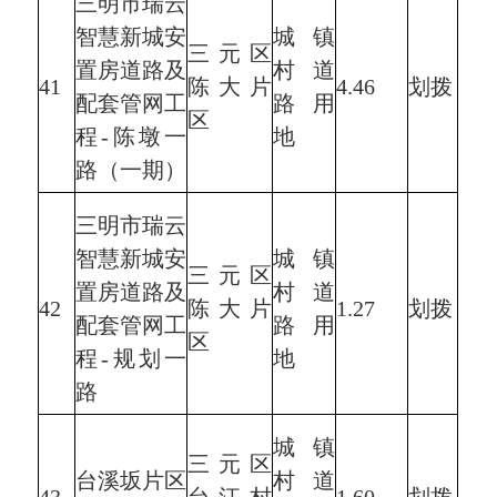
三明市瑞云
智慧新城安
城镇
三元区
置房道路及
村道
41
陈大片
4.46
划拨
配套管网工
路用
区
程-陈墩一
地
路（一期）
三明市瑞云
智慧新城安
城镇
三元区
置房道路及
村道
42
陈大片
1.27
划拨
配套管网工
路用
区
程-规划一
地
路
城镇
三元区
台溪坂片区
村道