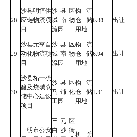
沙县明恒供
沙县区
物流
28
应链物流项
城南物
仓储
6.88
出让
目
流园
用地
沙县元亨自
沙县区
物流
29
动化物流项
城南物
仓储
6.94
出让
目
流园
用地
沙县柘一硫
沙县区
物流
酸及烧碱仓
30
马铺化
仓储
1.31
出让
储中心建设
工园
用地
项目
三元区
三明市公安
白沙街
机关