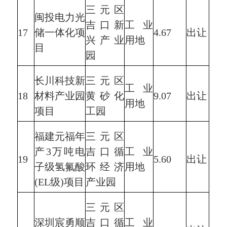
三元区
闽投电力光
吉口新
工业
17
储一体化项
4.67
出让
兴产业
用地
目
园
长川科技新
三元区
工业
18
材料产业园
黄砂化
9.07
出让
用地
项目
工园
福建元福年
三元区
产3万吨电
吉口循
工业
19
5.60
出让
子级氢氟酸
环经济
用地
(EL级)项目
产业园
三元区
深圳宸勇顺
吉口循
工业