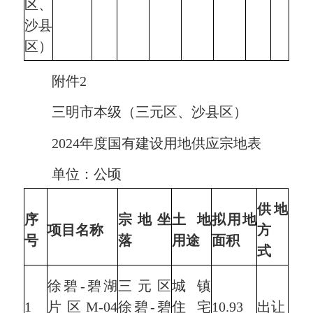
区、
沙县
区）
附件2
三明市本级（三元区、沙县区）
2024年度国有建设用地供应宗地表
单位：公顷
供地
序
宗地坐
土地
拟用地
项目名称
方
号
落
用途
面积
式
徐碧-碧湖
三元区
城镇
1
片区M-04
徐碧-碧
住宅
10.93
出让