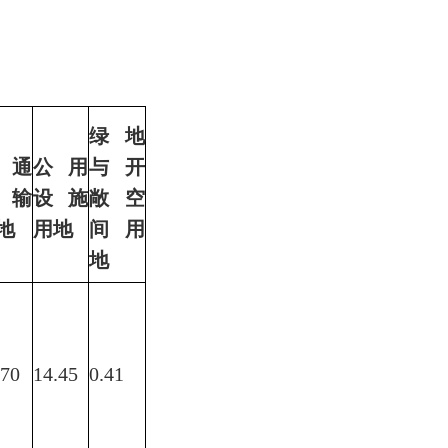
绿地
交通
公用
与开
运输
设施
敞空
地
用地
间用
地
.70
14.45
0.41