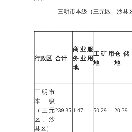
三明市本级（三元区、沙县区）2
商业服
工矿用
仓储
行政区
合计
务业用
地
地
地
三明市
本级
（三元
239.35
1.47
50.29
20.39
区、沙
县区）