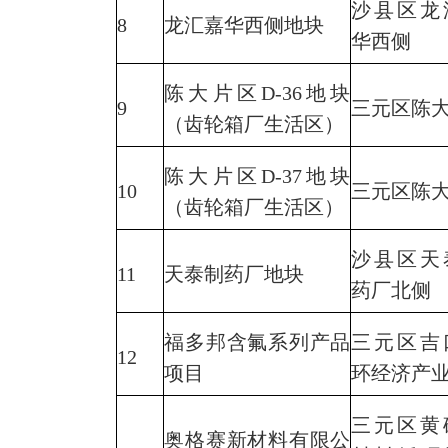
沙县区龙
8
龙汇嘉华西侧地块
华西侧
陈大片区D-36地块
9
三元区陈
（齿轮箱厂生活区）
陈大片区D-37地块
10
三元区陈
（齿轮箱厂生活区）
沙县区天
11
天泰制药厂地块
药厂北侧
福多邦含氟系列产品
三元区吉
12
项目
环经济产
三元区黄
奥格赛新材料有限公