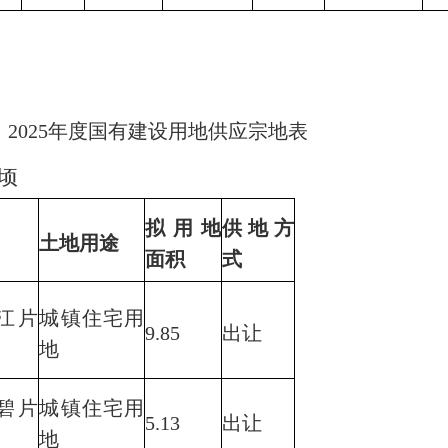
25年度国有建设用地供应宗地表
顷
拟用地
供地方
土地用途
面积
式
江片
城镇住宅用
9.85
出让
地
碧片
城镇住宅用
5.13
出让
地