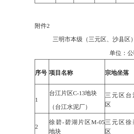
附件2
三明市本级（三元区、沙县区）20
单位：公
序号
项目名称
宗地坐落
台江片区C-13地块
三元区台
1
区
（台江水泥厂）
徐碧-碧湖片区M-05
三元区徐
2
地块
区