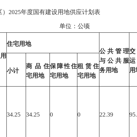
025年度国有建设用地供应计划表
单位：公顷
住宅
用地
公共管理
用
与公共服
商品住
保障性住
租赁住
务用地
用
小计
宅用地
宅用地
宅用地
34.25
34.25
0
0
22.39
95