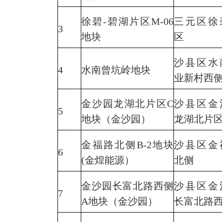
徐碧-碧湖片区M-06
三元区徐
3
地块
区
沙县区水
4
水南曾坑岭地块
业新村西
金沙园龙湖北片区C
沙县区金
5
地块（金沙园）
龙湖北片
金福路北侧B-2地块
沙县区金
6
(金煌能源）
北侧
金沙园长富北路西侧
沙县区金
7
A地块（金沙园）
长富北路