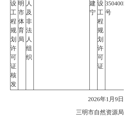
设
明
人
建
设
350400202
工
市
及
宁
工
号
程
体
非
程
规
育
法
规
划
局
人
划
许
组
许
可
织
可
证
证
核
发
2026年1月9日
三明市自然资源局