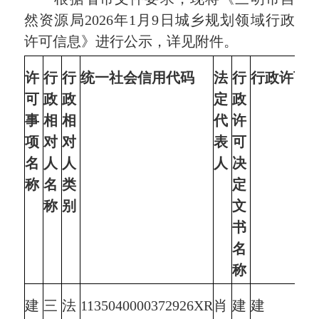
然资源局2026年1月9日城乡规划领域行政
许可信息》进行公示，详见附件。
许
行
行
统一社会信用代码
法
行
行政许可
可
政
政
定
政
事
相
相
代
许
项
对
对
表
可
名
人
人
人
决
称
名
类
定
称
别
文
书
名
称
建
三
法
1135040000372926XR
肖
建
建