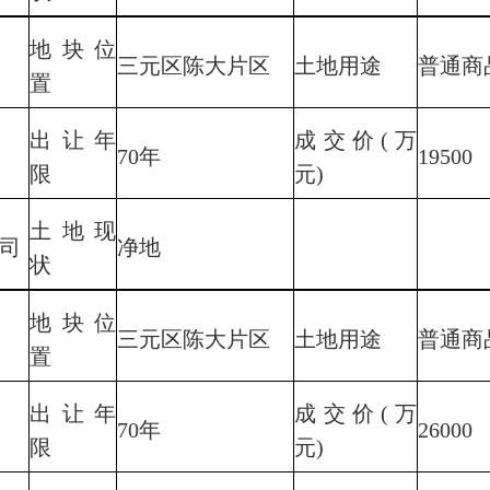
地块位
三元区陈大片区
土地用途
普通商
置
出让年
成交价(万
70年
19500
限
元)
土地现
司
净地
状
地块位
三元区陈大片区
土地用途
普通商
置
出让年
成交价(万
70年
26000
限
元)