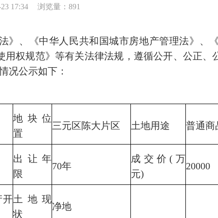
3 17:34
浏览量：891
》、《中华人民共和国城市房地产管理法》、《
用权规范》等有关法律法规，遵循公开、公正、公平的
关情况公示如下：
地块位
三元区陈大片区
土地用途
普通商
置
出让年
成交价(万
70年
20000
限
元)
产开
土地现
净地
状