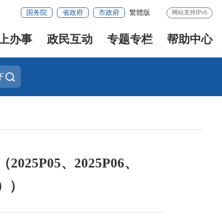
国务院
省政府
市政府
繁體版
网站支持IPv6
上办事
政民互动
专题专栏
帮助中心
下
5P05、2025P06、
0））