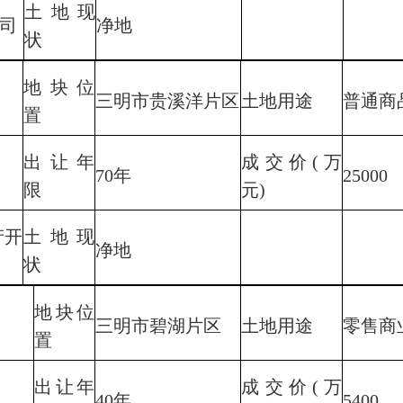
土地现
司
净地
状
地块位
三明市贵溪洋片区
土地用途
普通商
置
出让年
成交价(万
70年
25000
限
元)
产开
土地现
净地
状
地块位
三明市碧湖片区
土地用途
零售商
置
出让年
成交价(万
40年
5400