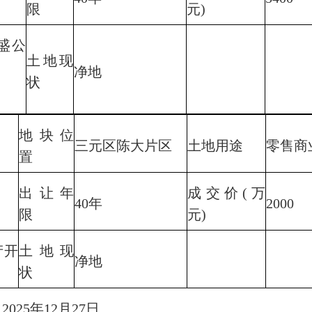
限
元)
盛公
土地现
净地
状
地块位
三元区陈大片区
土地用途
零售商
置
出让年
成交价(万
40年
2000
限
元)
产开
土地现
净地
状
025年12月27日