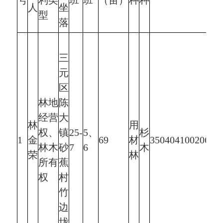
号
利类
班
班
（亩）
种
种
人
坐
型
落
三
元
区
林地
陈
经营
大
林
用
权、
镇
25-
5、
杉
1
金
69
材
350404100206JE
林木
砂
7
6
木
荣
林
所有
蕉
权
村
竹
边
垅