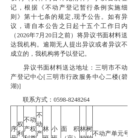
记，根据《不动产登记暂行条例实施细
则》第十七条的规定,现予公告。如有异
议，请自本公告之日起十五个工作日内
（2026年7月20日之前）将异议书面材料送
达我机构。逾期无人提出异议或者异议不
成立的，我机构将予以登记。
异议书面材料送达地址：三明市不动
产登记中心[三明市行政服务中心二楼(碧
湖)]
联系方式：0598-8248264
不
不动
权
动
序
产权
林
小
面积
林
树
利
产
不动产单元号