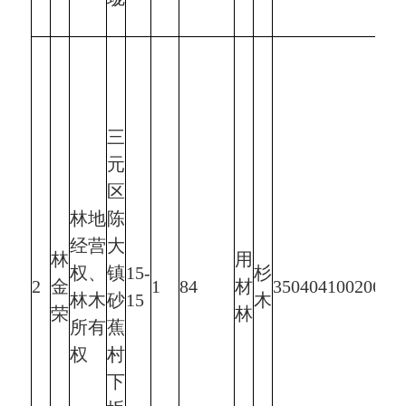
三
元
区
林地
陈
经营
大
林
用
权、
镇
15-
杉
2
金
1
84
材
350404100206JE
林木
砂
15
木
荣
林
所有
蕉
权
村
下