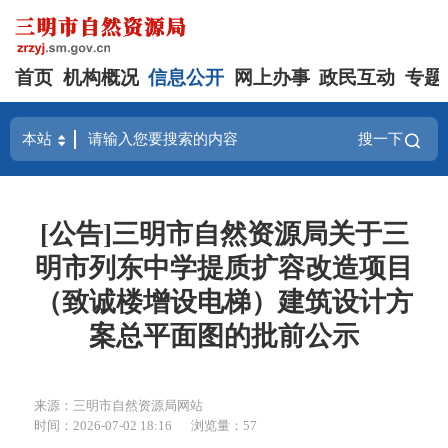
首页
机构概况
信息公开
网上办事
政民互动
专题
搜一下
[公告]三明市自然资源局关于三
明市列东中学提质扩容改造项目
（致诚楼增设电梯）建筑设计方
案总平面图的批前公示
来源：三明市自然资源局网站
时间：2026-07-02 18:16
浏览量：57