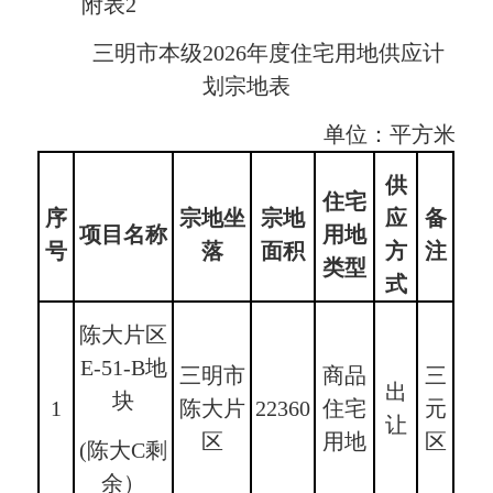
附表2
三明市本级2026年度住宅用地供应计
划宗地表
单位：平方米
供
住宅
序
宗地坐
宗地
应
备
项目名称
用地
号
落
面积
方
注
类型
式
陈大片区
E-51-B地
三明市
商品
三
出
块
1
陈大片
22360
住宅
元
让
区
用地
区
(陈大C剩
余）