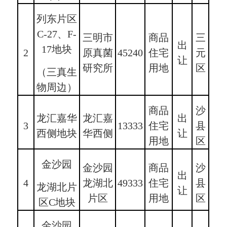
列东片区
C-27、F-
三明市
商品
三
出
17地块
2
原真菌
45240
住宅
元
让
研究所
用地
区
（三真生
物周边）
商品
沙
龙汇嘉华
龙汇嘉
出
3
13333
住宅
县
西侧地块
华西侧
让
用地
区
金沙园
金沙园
商品
沙
出
4
龙湖北
49333
住宅
县
龙湖北片
让
片区
用地
区
区C地块
金沙园