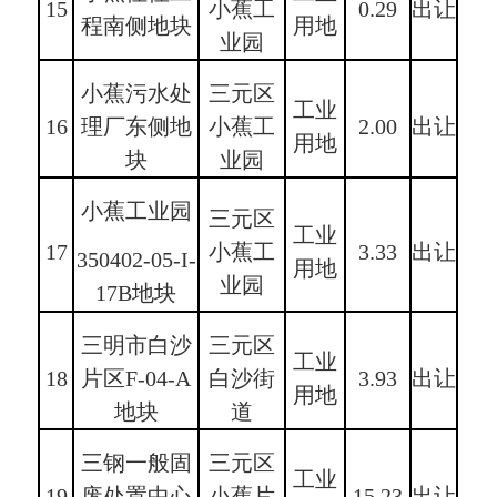
15
小蕉工
0.29
出让
程南侧地块
用地
业园
小蕉污水处
三元区
工业
16
理厂东侧地
小蕉工
2.00
出让
用地
块
业园
小蕉工业园
三元区
工业
17
小蕉工
3.33
出让
350402-05-I-
用地
业园
17B地块
三明市白沙
三元区
工业
18
片区F-04-A
白沙街
3.93
出让
用地
地块
道
三钢一般固
三元区
工业
19
废处置中心
小蕉片
15.23
出让