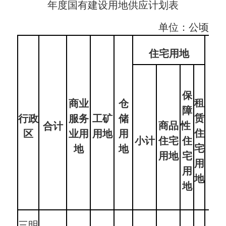
年度国有建设用地供应计划表
单位：公顷
公
住宅
用地
共
管
保
理
租
商业
仓
障
与
赁
行政
服务
工矿
储
商品
性
合计
公
住
区
业用
用地
用
小计
住宅
住
共
宅
地
地
用地
宅
服
用
用
务
地
地
用
地
三明