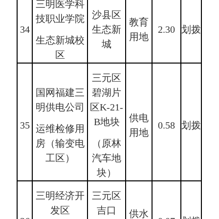
三明医学科
沙县区
技职业学院
教育
34
生态新
2.30
划拨
用地
生态新城校
城
区
三元区
国网福建三
碧湖片
明供电公司
区K-21-
供电
B地块
35
0.58
划拨
运维检修用
用地
房（输变电
（原林
工区）
汽车地
块）
三明经济开
三元区
发区
吉口
供水