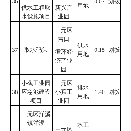
36
0.07
划拨
用地
供水工程取
新兴产
水设施项目
业园
三元区
吉口
供水
37
取水码头
0.15
划拨
循环经
用地
济产业
园
小蕉工业园
三元区
排水
38
应急池建设
小蕉工
1.40
划拨
用地
项目
业园
三元区洋溪
镇洋溪
水工
三元区