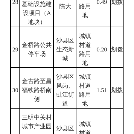
28
0.49
划拨
基础设施建
陈大
路用
设项目（A
地
地块）
城镇
沙县区
金桥路公共
村道
29
生态新
0.20
划拨
停车场
路用
城
地
沙县区
城镇
金古路至昌
凤岗、
村道
30
福铁路桥南
1.51
划拨
虬江街
路用
侧
道
地
三明中关村
城镇
城市产业园
沙县区
村道