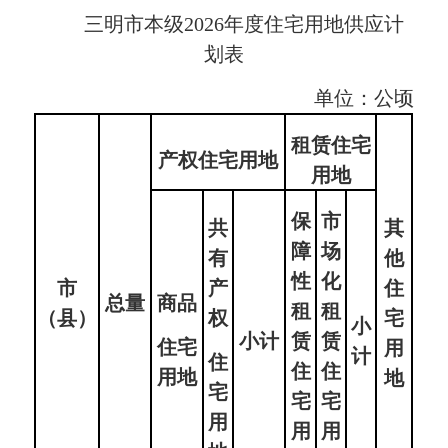
三明市本级2026年度住宅用地供应计
划表
单位：公顷
租赁住宅
产权住宅用地
用地
保
市
共
其
障
场
有
他
性
化
市
产
住
总量
商品
租
租
（县）
权
宅
小
小计
赁
赁
住宅
用
计
住
住
住
用地
地
宅
宅
宅
用
用
用