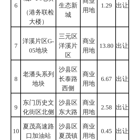
商业
6
生态新
1.29
出让
用地
（港务联检
城
大楼）
三元区
洋溪片区G-
商业
7
洋溪片
13.80
出让
05地块
用地
区
沙县区
老潘头系列
商业
8
长泰路
6.67
出让
地块
用地
西侧
东门历史文
沙县区
商业
9
2.58
出让
化街区北侧
东大路
用地
夏茂高速路
沙县区
商业
10
0.45
出让
口加油站
夏茂镇
用地