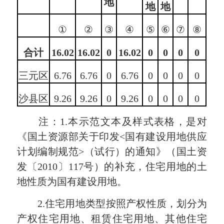
地
地
地
①
②
③
④
⑤
⑥
⑦
⑧
合计
16.02
16.02
0
16.02
0
0
0
0
三元区
6.76
6.76
0
6.76
0
0
0
0
沙县区
9.26
9.26
0
9.26
0
0
0
0
注：1.本示范文本及样式表格，是对
《国土资源部关于印发<国有建设用地供应
计划编制规范>（试行）的通知》（国土资
发〔2010〕117号）的补充，住宅用地的土
地性质为国有建设用地。
2.住宅用地类型按照产权性质，划分为
产权住宅用地、租赁住宅用地、其他住宅