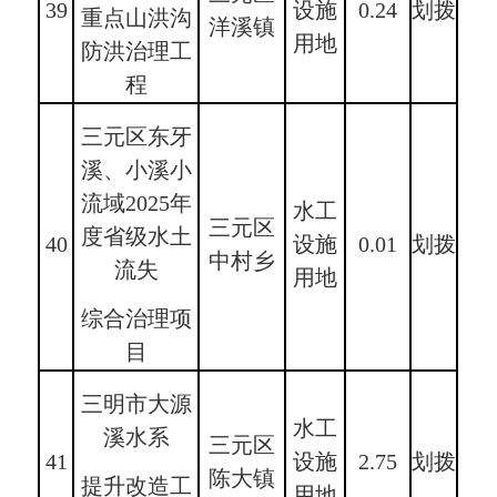
39
设施
0.24
划拨
重点山洪沟
洋溪镇
用地
防洪治理工
程
三元区东牙
溪、小溪小
流域2025年
水工
三元区
度省级水土
40
设施
0.01
划拨
中村乡
流失
用地
综合治理项
目
三明市大源
水工
溪水系
三元区
41
设施
2.75
划拨
陈大镇
提升改造工
用地