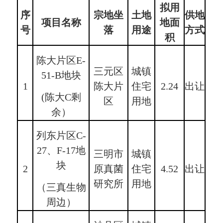
拟用
序
宗地坐
土地
供地
项目名称
地面
号
落
用途
方式
积
陈大片区E-
三元区
城镇
51-B地块
1
陈大片
住宅
2.24
出让
(陈大C剩
区
用地
余）
列东片区C-
27、F-17地
三明市
城镇
块
2
原真菌
住宅
4.52
出让
研究所
用地
（三真生物
周边）