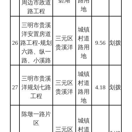
碧湖
路用
周边市政道
地
路工程
三明市贵溪
城镇
洋安置房道
三元区
村道
26
路工程-规划
9.56
划拨
贵溪洋
路用
六路、纵一
地
路、小溪路
城镇
三明市贵溪
三元区
村道
27
洋规划七路
4.18
划拨
贵溪洋
路用
工程
地
陈墩一路片
城镇
区
三元区
村道