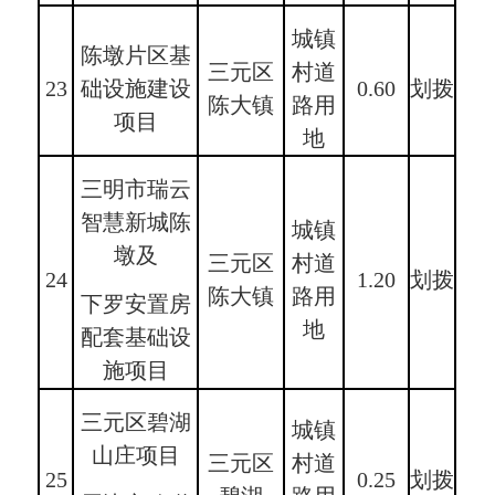
城镇
陈墩片区基
三元区
村道
23
础设施建设
0.60
划拨
陈大镇
路用
项目
地
三明市瑞云
智慧新城陈
城镇
墩及
三元区
村道
24
1.20
划拨
陈大镇
路用
下罗安置房
地
配套基础设
施项目
三元区碧湖
城镇
山庄项目
三元区
村道
25
0.25
划拨