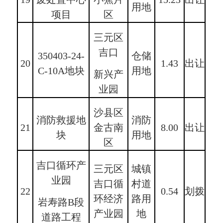
用地
项目
区
三元区
吉口
350403-24-
仓储
20
1.43
出让
C-10A地块
用地
新兴产
业园
沙县区
消防救援地
消防
21
金古南
8.00
出让
块
用地
区
吉口循环产
三元区
城镇
业园
吉口循
村道
22
0.54
划拨
环经济
路用
岩寿路B段
产业园
地
道路工程