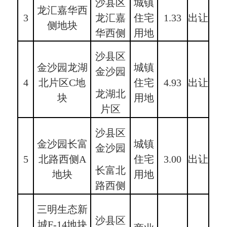
沙县区
城镇
龙汇嘉华西
3
龙汇嘉
住宅
1.33
出让
侧地块
华西侧
用地
沙县区
金沙园龙湖
城镇
金沙园
4
北片区C地
住宅
4.93
出让
龙湖北
块
用地
片区
沙县区
金沙园长富
城镇
金沙园
5
北路西侧A
住宅
3.00
出让
长富北
地块
用地
路西侧
三明生态新
沙县区
城F-14地块