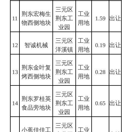
三元区
荆东宏梅生
工业
11
荆东工
1.59
出让
物西侧地块
用地
业园
三元区
工业
12
智诚机械
0.19
出让
洋溪镇
用地
三元区
荆东金叶复
工业
13
荆东工
0.28
出让
烤西侧地块
用地
业园
三元区
荆东罗桂英
工业
14
荆东工
0.65
出让
食品旁地块
用地
业园
三元区
小蕉佳佳工
工业