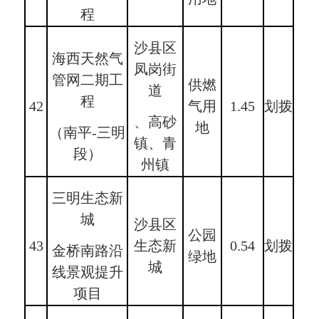
程
沙县区
海西天然气
凤岗街
管网二期工
供燃
道
程
42
气用
1.45
划拨
、高砂
地
（南平-三明
镇、青
段）
州镇
三明生态新
城
沙县区
公园
43
生态新
0.54
划拨
金桥南路沿
绿地
城
线景观提升
项目