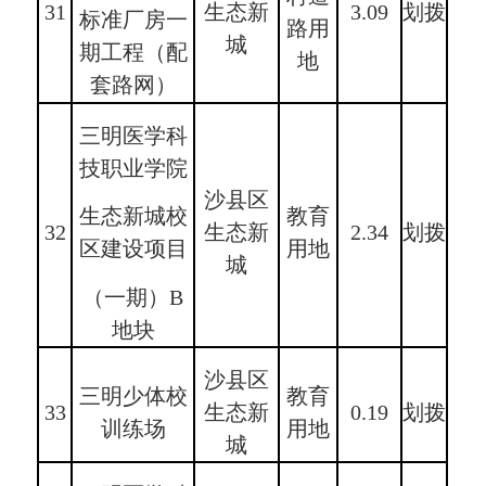
31
生态新
3.09
划拨
标准厂房一
路用
城
期工程（配
地
套路网）
三明医学科
技职业学院
沙县区
教育
生态新城校
32
生态新
2.34
划拨
用地
区建设项目
城
（一期）B
地块
沙县区
三明少体校
教育
33
生态新
0.19
划拨
训练场
用地
城